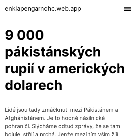
enklapengarnohc.web.app
9 000
pákistánských
rupií v amerických
dolarech
Lidé jsou tady zmáčknuti mezi Pákistánem a
Afghánistánem. Je to hodně násilnické
pohraničí. Slýcháme odtud zprávy, že se tam
bojuje, střílí a prchá. Jenže mezi tím vším žijí