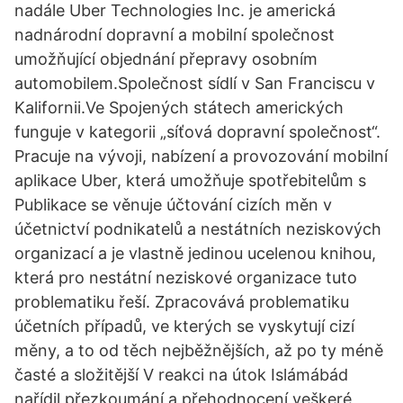
nadále Uber Technologies Inc. je americká
nadnárodní dopravní a mobilní společnost
umožňující objednání přepravy osobním
automobilem.Společnost sídlí v San Franciscu v
Kalifornii.Ve Spojených státech amerických
funguje v kategorii „síťová dopravní společnost“.
Pracuje na vývoji, nabízení a provozování mobilní
aplikace Uber, která umožňuje spotřebitelům s
Publikace se věnuje účtování cizích měn v
účetnictví podnikatelů a nestátních neziskových
organizací a je vlastně jedinou ucelenou knihou,
která pro nestátní neziskové organizace tuto
problematiku řeší. Zpracovává problematiku
účetních případů, ve kterých se vyskytují cizí
měny, a to od těch nejběžnějších, až po ty méně
časté a složitější V reakci na útok Islámábád
nařídil přezkoumání a přehodnocení veškeré