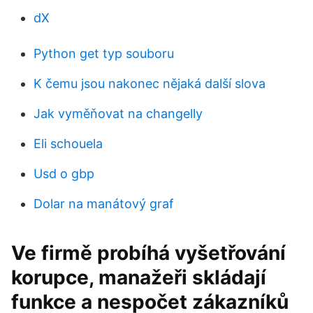
dX
Python get typ souboru
K čemu jsou nakonec nějaká další slova
Jak vyměňovat na changelly
Eli schouela
Usd o gbp
Dolar na manátový graf
Ve firmě probíhá vyšetřování
korupce, manažeři skládají
funkce a nespočet zákazníků