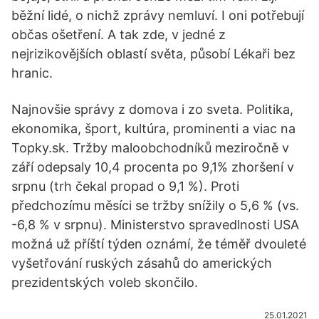
běžní lidé, o nichž zprávy nemluví. I oni potřebují
občas ošetření. A tak zde, v jedné z
nejrizikovějších oblastí světa, působí Lékaři bez
hranic.
Najnovšie správy z domova i zo sveta. Politika,
ekonomika, šport, kultúra, prominenti a viac na
Topky.sk. Tržby maloobchodníků meziročně v
září odepsaly 10,4 procenta po 9,1% zhoršení v
srpnu (trh čekal propad o 9,1 %). Proti
předchozímu měsíci se tržby snížily o 5,6 % (vs.
-6,8 % v srpnu). Ministerstvo spravedlnosti USA
možná už příští týden oznámí, že téměř dvouleté
vyšetřování ruských zásahů do amerických
prezidentských voleb skončilo.
25.01.2021