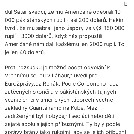
b
dul Satar svědčí, že mu Američané odebrali 10
000 pákistánských rupií - asi 200 dolarů. Hakim
tvrdí, že mu sebrali jeho úspory ve výši 150 000
rupií - 3000 dolarů. Když nás propustili,
Američané nám dali každému jen 2000 rupií. To
je jen 40 dolarů.
Proti rozsudku je možné podat odvolání k
Vrchnímu soudu v Láhaur,“ uvedl pro
EuroZprávy.cz Řehák. Podle Cordoneho řada
zatčených skončila v pákistánských tajných
věznicích či v amerických táborech včetně
základny Guantánamo na Kubě. Mezi
zadrženými byli i obyčejní sedláci nebo děti
zajaté spolu s jejich příbuznými. Ty byly podle
zprávy brány jako rukojmí, aby se jejich příbuzní