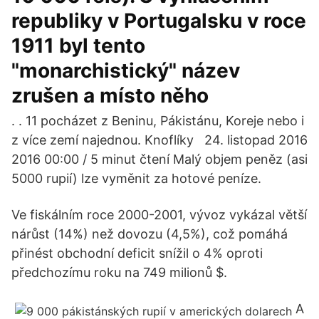
republiky v Portugalsku v roce
1911 byl tento
"monarchistický" název
zrušen a místo něho
. . 11 pocházet z Beninu, Pákistánu, Koreje nebo i
z více zemí najednou. Knoflíky 24. listopad 2016
2016 00:00 / 5 minut čtení Malý objem peněz (asi
5000 rupií) lze vyměnit za hotové peníze.
Ve fiskálním roce 2000-2001, vývoz vykázal větší
nárůst (14%) než dovozu (4,5%), což pomáhá
přinést obchodní deficit snížil o 4% oproti
předchozímu roku na 749 milionů $.
A