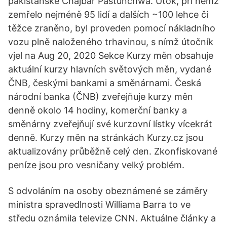
pákistánské Chajbar Paštúnchwá. Útok, při němž
zemřelo nejméně 95 lidí a dalších ~100 lehce či
těžce zraněno, byl proveden pomocí nákladního
vozu plně naloženého trhavinou, s nímž útočník
vjel na Aug 20, 2020 Sekce Kurzy měn obsahuje
aktuální kurzy hlavních světových měn, vydané
ČNB, českými bankami a směnárnami. Česká
národní banka (ČNB) zveřejňuje kurzy měn
denně okolo 14 hodiny, komerční banky a
směnárny zveřejňují své kurzovní lístky vícekrát
denně. Kurzy měn na stránkách Kurzy.cz jsou
aktualizovány průběžně celý den. Zkonfiskované
peníze jsou pro vesničany velký problém.
S odvoláním na osoby obeznámené se záměry
ministra spravedlnosti Williama Barra to ve
středu oznámila televize CNN. Aktuálne články a