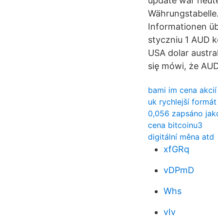
update war heut
Währungstabelle.
Informationen üb
styczniu 1 AUD 
USA dolar austral
się mówi, że AUD
bami im cena akcií
uk rychlejší formá
0,056 zapsáno jak
cena bitcoinu3
digitální měna atd
xfGRq
vDPmD
Whs
vIv