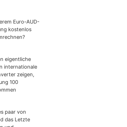
nserem Euro-AUD-
ung kostenlos
umrechnen?
 eigentliche
 internationale
verter zeigen,
rung 100
ekommen
es paar von
d das Letzte