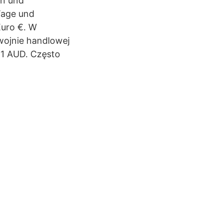
en und
Tage und
Euro €. W
wojnie handlowej
a 1 AUD. Często