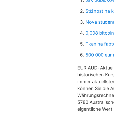
Jak odblokova
Stížnost na 
Nová studená
0,008 bitcoi
Tkanina fab
500 000 eur 
EUR AUD: Aktuell
historischen Kur
immer aktuellste
können Sie die A
Währungsrechner
5780 Australisch
eigentliche Wer