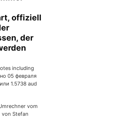
, offiziell
der
ssen, der
 werden
otes including
ено 05 февраля
 или 1.5738 aud
e Umrechner vom
1 von Stefan