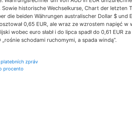
e. Währungsrechner um von AUD in EUR umzurechn
 Sowie historische Wechselkurse, Chart der letzten 
er die beiden Währungen australischer Dollar $ und 
kosztował 0,65 EUR, ale wraz ze wzrostem napięć w 
ijski wobec euro słabł i do lipca spadł do 0,61 EUR z
 „rośnie schodami ruchomymi, a spada windą”.
t platebních zpráv
o procento