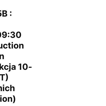
B :
09:30
uction
yn
kcja 10-
AT)
nich
ion)