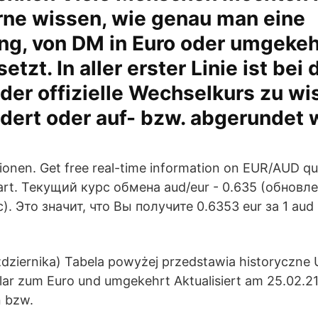
rne wissen, wie genau man eine
, von DM in Euro oder umgekehrt
etzt. In aller erster Linie ist bei 
er offizielle Wechselkurs zu wi
ndert oder auf- bzw. abgerundet
ionen. Get free real-time information on EUR/AUD qu
art. Текущий курс обмена aud/eur - 0.635 (обновл
c). Это значит, что Вы получите 0.6353 eur за 1 aud
aździernika) Tabela powyżej przedstawia historyczn
llar zum Euro und umgekehrt Aktualisiert am 25.02.2
n bzw.