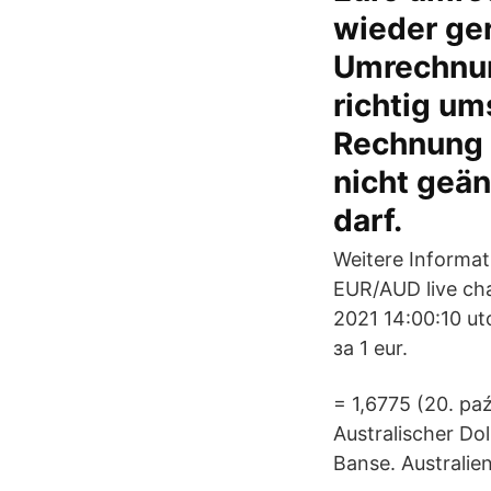
wieder ge
Umrechnung
richtig ums
Rechnung d
nicht geä
darf.
Weitere Informat
EUR/AUD live ch
2021 14:00:10 ut
за 1 eur.
= 1,6775 (20. p
Australischer Do
Banse. Australie