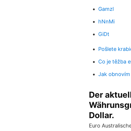
Gamzl
hNnMi
GiDt
Pošlete krabi
Co je těžba 
Jak obnovím 
Der aktuel
Währunsgr
Dollar.
Euro Australisch