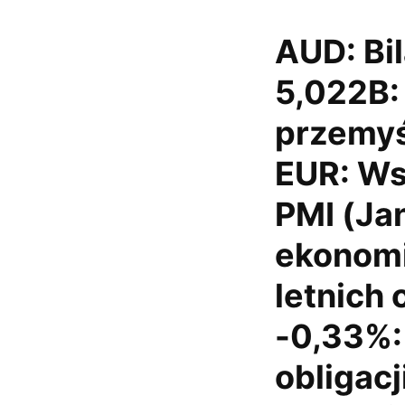
AUD: Bi
5,022B:
przemyś
EUR: Ws
PMI (Jan
ekonomi
letnich 
-0,33%:
obligacj