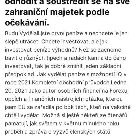
odhodit a soustředit se na své
zahraniční majetek podle
očekávání.
Budu Vydělali jste první peníze a nechcete je jen
slepě utrácet. Chcete investovat, ale jak
investovat peníze výhodně? Než se začneme
bavit o různých tipech a radách kam a do čeho
investovat, tak je dobré zmínit jeden základní
předpoklad. Jak vydělat peníze s možností IQ v
roce 2021 Kompletní obchodní průvodce Ledna
20, 2021 Jako autor osobních financí na Forexu,
opcích a finančních nástrojích; otázka, kterou
jsem EU se zařadila po bok těch, kteří na vakcíně
chtějí vydělat. Možná si ještě někteří ze čtenářů
pamatují, jak světem v květnu minulého roku
proběhla zpráva o výzvě členských států