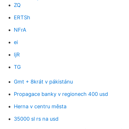
ZQ
ERTSh
NFrA
ei
IjR
TG
Gmt + 8krát v pákistánu
Propagace banky v regionech 400 usd
Herna v centru města
35000 sl rs na usd