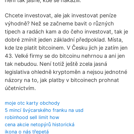
není tak jasné, kde se nakazili.
Chcete investovat, ale jak investovat peníze
výhodně? Než se začneme bavit o různých
tipech a radách kam a do čeho investovat, tak je
dobré zmínit jeden základní předpoklad. Místa,
kde lze platit bitcoinem. V Česku jich je zatím jen
43. Velké firmy se do bitcoinu nehrnou a ani jen
tak nebudou. Není totiž ještě zcela jasná
legislativa ohledně kryptoměn a nejsou jednotné
názory na to, jak platby v bitcoinech prohnat
účetnictvím.
moje otc karty obchody
5 mincí švýcarského franku na usd
robinhood sell limit how
cena akcie netopýrů historická
ikona o nás třepetá