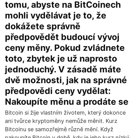
tomu, abyste na BitCoinech
mohli vydělávat je to, že
dokážete správně
předpovědět budoucí vývoj
ceny měny. Pokud zvládnete
toto, zbytek je už naprosto
jednoduchý. V zásadě máte
dvě možnosti, jak na správné
předpovědi ceny vydělat:
Nakoupíte měnu a prodáte se
Bitcoin si žije vlastním životem, který dokonce
ani tvůrce kryptoměny nemůže měnit. Kurz
Bitcoinu se samozřejmě různě mění. Když
nakoupíte Bitcoin v době, kdy je jeho kurz nízký,