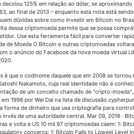
 decolou 125% em relação ao dólar, se aproximando 
163, ao final de 2013 – enquanto esta nota está sendo 
suem dúvidas sobre como investir em Bitcoin no Brasi
lta dessa criptomoeda permite que se possa comprá
stidor. Use esta ferramenta fácil para converter rap
e de Moeda O Bitcoin e outras criptomoedas voltara
om o anúncio do Facebook da nova moeda virtual Lib
2020.
s é que o codinome daquele que em 2008 se tornou 
 Satoshi Nakamoto, cuja real identidade não é conheci
ntação de um conceito chamado de "cripto-moeda", q
z em 1998 por Wei Dai na lista de discussão cypherpu
a forma de dinheiro que usa criptografia para control
 invés de uma autoridade central. Mar 09, 2018 · Bit
s e volta a US 10 mil 97 criptomoedas caem: 1: Bitcoi
gulatory concerns: 1: Bitcoin Falls to Lowest Level 