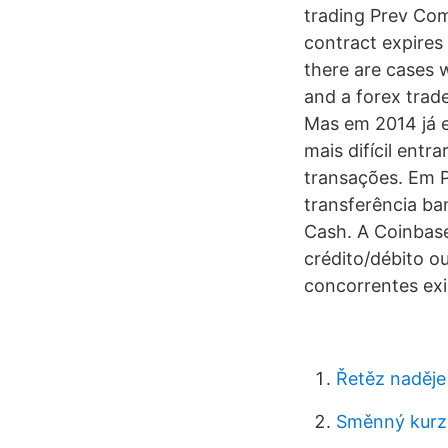
trading Prev Com
contract expires
there are cases 
and a forex trad
Mas em 2014 já e
mais difícil entr
transações. Em P
transferência ba
Cash. A Coinbas
crédito/débito o
concorrentes ex
Řetěz naděje
Směnný kurz