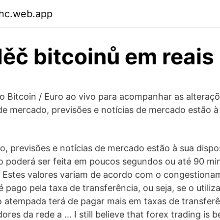
hc.web.app
ěč bitcoinů em reais
ico Bitcoin / Euro ao vivo para acompanhar as alteraç
 de mercado, previsões e notícias de mercado estão à
o, previsões e notícias de mercado estão à sua disp
 poderá ser feita em poucos segundos ou até 90 min
. Estes valores variam de acordo com o congestiona
 pago pela taxa de transferência, ou seja, se o utili
atempada terá de pagar mais em taxas de transferê
adores da rede a … I still believe that forex trading is 