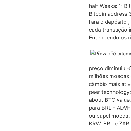
half Weeks: 1: Bit
Bitcoin address 
fará o depósito”
cada transação i
Entendendo os ri
preço diminuiu -
milhões moedas 
câmbio mais ativo
peer technology; 
about BTC value,
para BRL - ADVF
ou papel moeda. 
KRW, BRL e ZAR. 