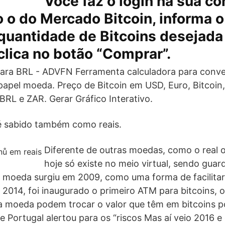
Você faz o login na sua c
 o do Mercado Bitcoin, informa o
 quantidade de Bitcoins desejada
 clica no botão “Comprar”.
ara BRL - ADVFN Ferramenta calculadora para conve
apel moeda. Preço de Bitcoin em USD, Euro, Bitcoin
RL e ZAR. Gerar Gráfico Interativo.
o é sabido também como reais.
Diferente de outras moedas, como o real ou
hoje só existe no meio virtual, sendo gu
. A moeda surgiu em 2009, como uma forma de facilita
m 2014, foi inaugurado o primeiro ATM para bitcoins, 
ta moeda podem trocar o valor que têm em bitcoins p
e Portugal alertou para os “riscos Mas aí veio 2016 e 