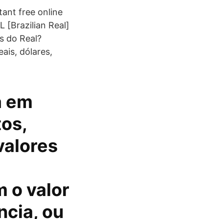
ant free online
 [Brazilian Real]
ns do Real?
ais, dólares,
a em
os,
valores
 o valor
ncia, ou