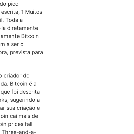
do pico
escrita, 1 Muitos
l. Toda a
-la diretamente
idamente Bitcoin
m a ser o
ra, prevista para
o criador do
da. Bitcoin é a
ue foi descrita
nks, sugerindo a
ar sua criação e
coin cai mais de
n prices fall
in Three-and-a-