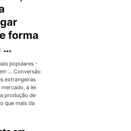
a
agar
de forma
a …
mais populares -
s em … Conversão
s extrangeiras
mercado, a lei
: a produção de
do que mais da