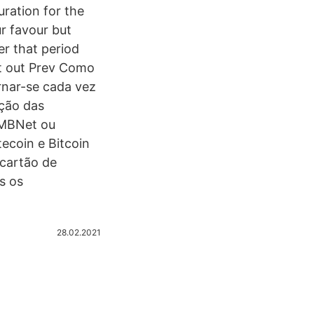
ration for the
r favour but
er that period
it out Prev Como
rnar-se cada vez
ação das
, MBNet ou
ecoin e Bitcoin
cartão de
s os
28.02.2021