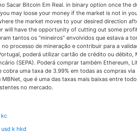
o Sacar Bitcoin Em Real. in binary option once the du
 you may loose your money if the market is not in you
where the market moves to your desired direction aft
er will have the opportunity of cutting out some prof
ram tantos os “mineiros” envolvidos que estava a to
ar no processo de mineração e contribuir para a valid
ortugal, poderá utilizar cartão de crédito ou débito
ncário (SEPA). Poderá comprar também Ethereum, Lit
e cobra uma taxa de 3.99% em todas as compras via 
u MBNet, que é uma das taxas mais baixas entre todo
istentes no mercado.
 kc
 usd k hkd