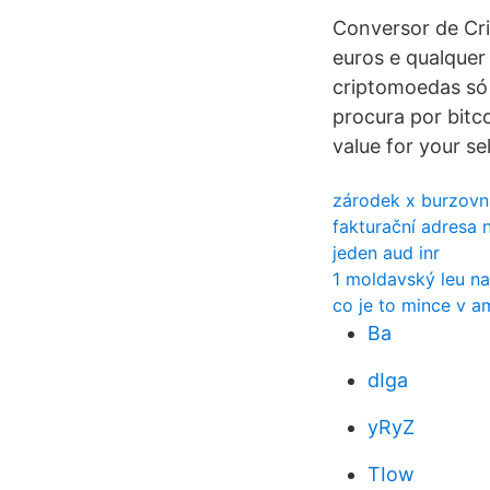
Conversor de Cri
euros e qualque
criptomoedas só 
procura por bitco
value for your se
zárodek x burzovní 
fakturační adresa 
jeden aud inr
1 moldavský leu na
co je to mince v a
Ba
dIga
yRyZ
TIow