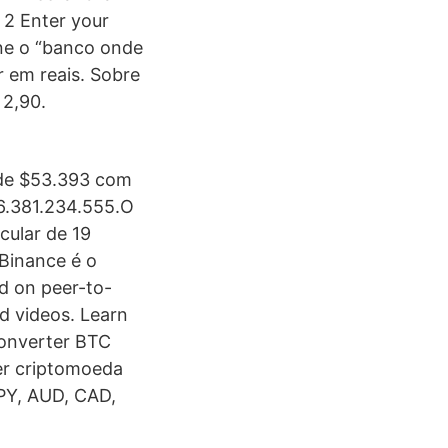
r 2 Enter your
one o “banco onde
r em reais. Sobre
 2,90.
é de $53.393 com
6.381.234.555.O
cular de 19
Binance é o
ed on peer-to-
nd videos. Learn
Converter BTC
er criptomoeda
JPY, AUD, CAD,