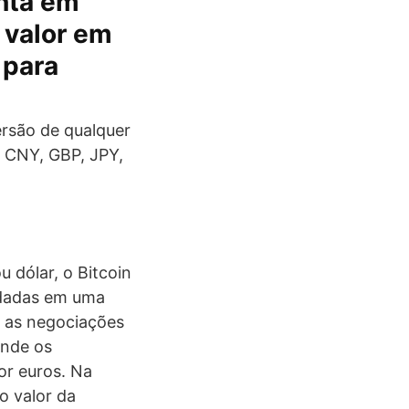
onta em
 valor em
 para
rsão de qualquer
, CNY, GBP, JPY,
 dólar, o Bitcoin
ardadas em uma
r as negociações
onde os
or euros. Na
o valor da